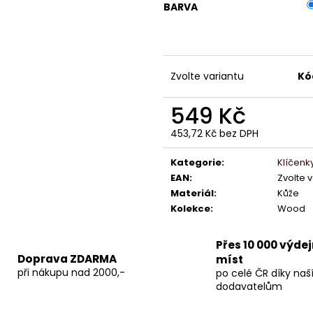
BARVA
Zvolte variantu
Kó
549 Kč
453,72 Kč bez DPH
Měrná
cena:
Kategorie
:
Klíčenk
EAN
:
Zvolte 
Materiál
:
Kůže
Kolekce
:
Wood
Přes 10 000 výde
Doprava ZDARMA
míst
při nákupu nad 2000,-
po celé ČR díky na
dodavatelům