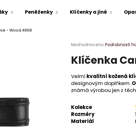
šky
Peněženky
Klíčenky a jiné
Opa
tive - Wood 4658
Co potřebujete najít?
Průměrné
Neohodnoceno
Podrobnosti h
hodnocení
Klíčenka Ca
produktu
HLEDAT
je
0,0
z
Velmi
kvalitní kožená kl
5
Doporučujeme
designovým doplňkem.
O
hvězdiček.
známá výrobou jen z těch 
Kolekce
Rozměry
Materiál