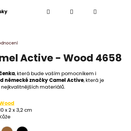
Hledat
Přihlášení
Nákupní
sky
Výprodej
Novinky
Dle kolekce
košík
odnocení
mel Active - Wood 4658
íčenka
, která bude vaším pomocníkem i
d německé značky Camel Active
, která je
nejkvalitnějších materiálů.
Wood
10 x 2 x 3,2 cm
Kůže