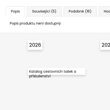
Popis
Související (5)
Podobné (16)
Ho
Popis produktu není dostupný
Z
á
2026
20
p
a
t
í
Katalog cestovních tašek a
příslušenství