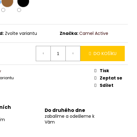
d:
Zvolte variantu
Značka:
Camel Active
DO KOŠÍKU
Tisk
y
variantu
Zeptat se
Sdílet
jních
Do druhého dne
zabalíme a odešleme k
ším
Vám