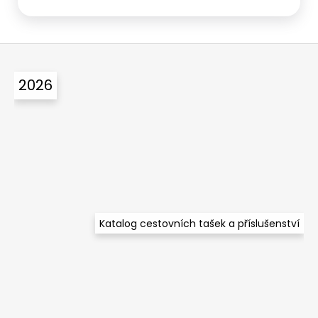
Z
á
2026
p
a
t
í
Katalog cestovních tašek a příslušenství