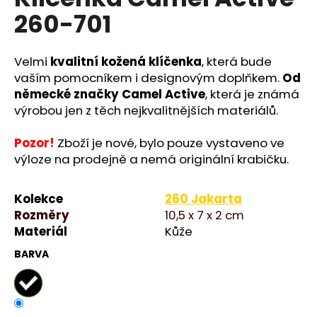
je
a
260-701
0,0
z
j
5
í
hvězdiček.
Velmi
kvalitní kožená klíčenka
, která bude
t
vaším pomocníkem i designovým doplňkem.
Od
?
německé značky Camel Active
, která je známá
výrobou jen z těch nejkvalitnějších materiálů.
Pozor!
Zboží je nové, bylo pouze vystaveno ve
výloze na prodejně a nemá originální krabičku.
HLEDAT
Kolekce
260 Jakarta
Rozměry
10,5 x 7 x 2 cm
D
Materiál
Kůže
o
BARVA
p
o
r
u