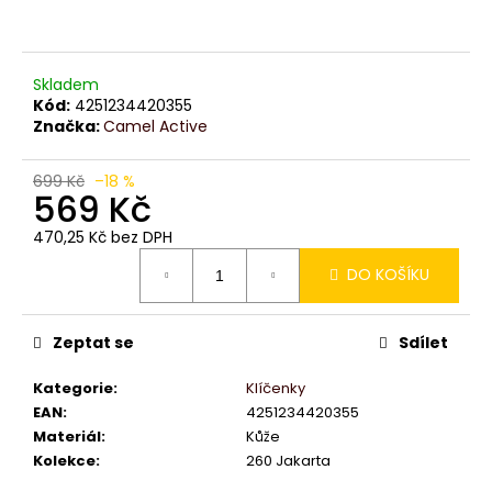
č
u
j
e
Skladem
m
Kód:
4251234420355
e
Značka:
Camel Active
699 Kč
–18 %
569 Kč
470,25 Kč bez DPH
Měrná
DO KOŠÍKU
cena:
Zeptat se
Sdílet
Kategorie
:
Klíčenky
EAN
:
4251234420355
Materiál
:
Kůže
Kolekce
:
260 Jakarta