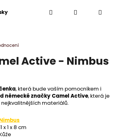
Hledat
Přihlášení
Nákupní
sky
Výprodej
Novinky
Dle kolekce
košík
odnocení
mel Active - Nimbus
íčenka
, která bude vaším pomocníkem i
d německé značky Camel Active
, která je
nejkvalitnějších materiálů.
Nimbus
11 x 1 x 8 cm
Kůže