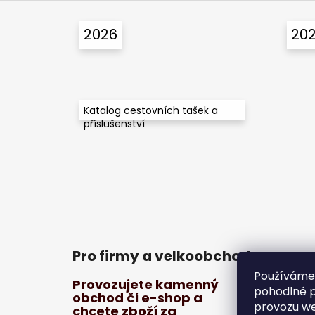
Z
á
2026
20
p
a
t
í
Katalog cestovních tašek a
příslušenství
Pro firmy a velkoobchod
Používáme
Provozujete kamenný
pohodlné p
obchod či e-shop a
provozu we
chcete zboží za