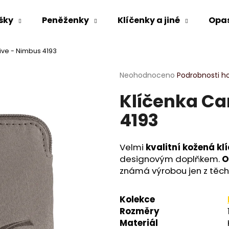
šky
Peněženky
Klíčenky a jiné
Opa
ive - Nimbus 4193
Co potřebujete najít?
Průměrné
Neohodnoceno
Podrobnosti h
hodnocení
Klíčenka Ca
produktu
HLEDAT
je
4193
0,0
z
5
Doporučujeme
hvězdiček.
Velmi
kvalitní kožená kl
designovým doplňkem.
O
známá výrobou jen z těch 
Kolekce
Rozměry
Materiál