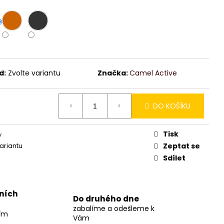
d:
Zvolte variantu
Značka:
Camel Active
DO KOŠÍKU
Tisk
y
variantu
Zeptat se
Sdílet
jních
Do druhého dne
zabalíme a odešleme k
ším
Vám