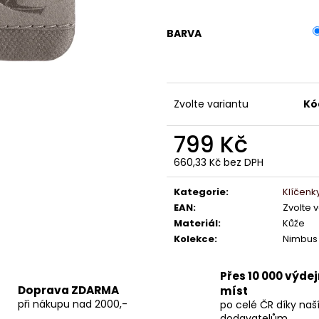
BARVA
Zvolte variantu
Kó
799 Kč
660,33 Kč bez DPH
Měrná
cena:
Kategorie
:
Klíčenk
EAN
:
Zvolte 
Materiál
:
Kůže
Kolekce
:
Nimbus
Přes 10 000 výde
Doprava ZDARMA
míst
při nákupu nad 2000,-
po celé ČR díky na
dodavatelům