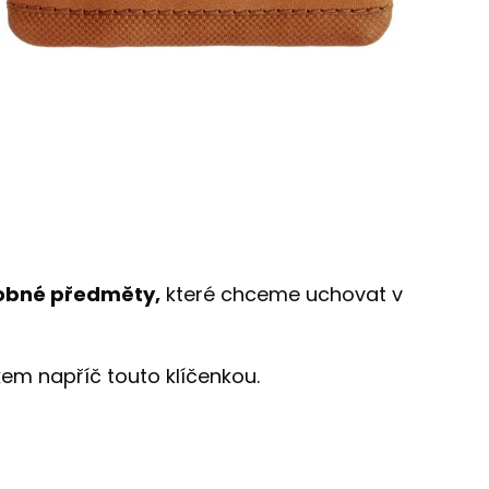
robné předměty,
které chceme uchovat v
kem napříč touto klíčenkou.