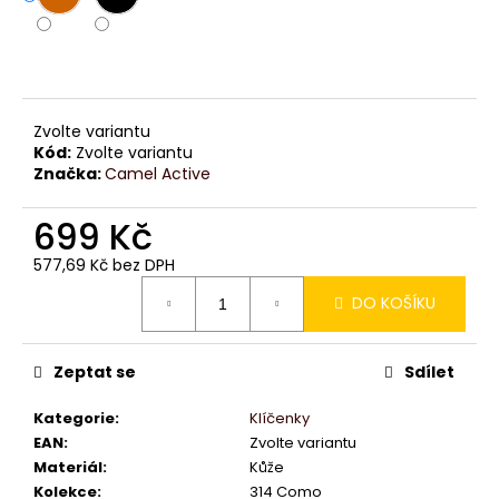
č
u
j
e
m
e
Zvolte variantu
Kód:
Zvolte variantu
Značka:
Camel Active
699 Kč
577,69 Kč bez DPH
Měrná
DO KOŠÍKU
cena:
Zeptat se
Sdílet
Kategorie
:
Klíčenky
EAN
:
Zvolte variantu
Materiál
:
Kůže
Kolekce
:
314 Como