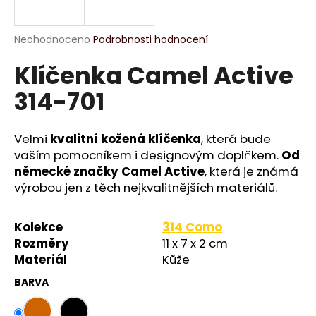
a
j
Průměrné
Neohodnoceno
Podrobnosti hodnocení
í
hodnocení
Klíčenka Camel Active
produktu
t
je
?
314-701
0,0
z
5
hvězdiček.
Velmi
kvalitní kožená klíčenka
, která bude
vaším pomocníkem i designovým doplňkem.
Od
HLEDAT
německé značky Camel Active
, která je známá
výrobou jen z těch nejkvalitnějších materiálů.
D
Kolekce
314 Como
o
Rozměry
11 x 7 x 2 cm
p
Materiál
Kůže
o
BARVA
r
u