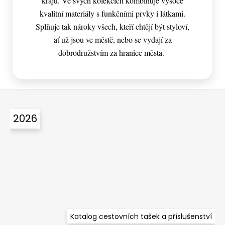
krajů. Ve svých kolekcích kombinuje vysoce
kvalitní materiály s funkčními prvky i látkami.
Splňuje tak nároky všech, kteří chtějí být styloví,
ať už jsou ve městě, nebo se vydají za
dobrodružstvím za hranice města.
Z
á
2026
p
a
t
í
Katalog cestovních tašek a příslušenství