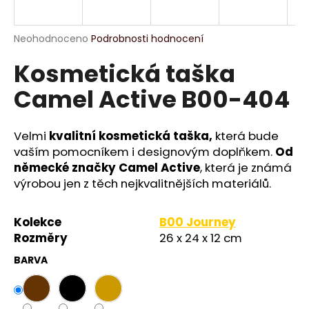
a
j
Průměrné
Neohodnoceno
Podrobnosti hodnocení
í
hodnocení
Kosmetická taška
produktu
t
je
?
Camel Active B00-404
0,0
z
5
hvězdiček.
Velmi
kvalitní kosmetická taška,
která bude
vaším pomocníkem i designovým doplňkem.
Od
HLEDAT
německé značky Camel Active
, která je známá
výrobou jen z těch nejkvalitnějších materiálů.
D
Kolekce
B00 Journey
o
Rozměry
26 x 24 x 12 cm
p
BARVA
o
r
u