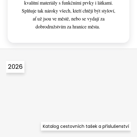
kvalitní materiály s funkčními prvky i látkami.
Splňuje tak nároky všech, kteří chtějí být styloví,
ať už jsou ve městě, nebo se vydají za
dobrodružstvím za hranice města.
Z
á
2026
p
a
t
í
Katalog cestovních tašek a příslušenství