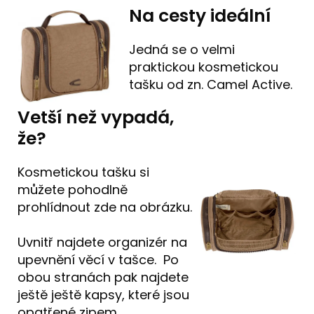
Na cesty ideální
Jedná se o velmi
praktickou kosmetickou
tašku od zn. Camel Active.
Vetší než vypadá,
že?
Kosmetickou tašku si
můžete pohodlně
prohlídnout zde na obrázku.
Uvnitř najdete organizér na
upevnění věcí v tašce. Po
obou stranách pak najdete
ještě ještě kapsy, které jsou
opatřené zipem.