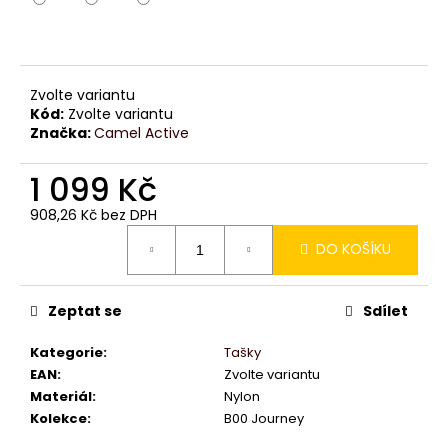
č
u
j
e
m
Zvolte variantu
e
Kód:
Zvolte variantu
Značka:
Camel Active
1 099 Kč
908,26 Kč bez DPH
Měrná
DO KOŠÍKU
cena:
Zeptat se
Sdílet
Kategorie
:
Tašky
EAN
:
Zvolte variantu
Materiál
:
Nylon
Kolekce
:
B00 Journey