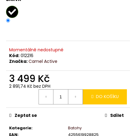
č
u
j
e
m
e
Momentálně nedostupné
Kód:
012216
Značka:
Camel Active
3 499 Kč
2 891,74 Kč bez DPH
Měrná
DO KOŠÍKU
cena:
Zeptat se
Sdílet
Kategorie
:
Batohy
EAN
:
4255619928825