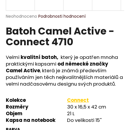
R
a
j
M
Průměrné
Neohodnoceno
Podrobnosti hodnocení
í
hodnocení
Batoh Camel Active -
produktu
A
t
je
?
Connect 4710
0,0
z
5
hvězdiček.
Velmi
kvalitní batoh,
který je opatřen mnoha
praktickými kapsami
od německé značky
HLEDAT
Camel Active
, která je známá především
používáním jen těch nejkvalitnějších materiálů a
velmi nadčasovému designu svých produktů.
D
o
Kolekce
Connect
p
Rozměry
30 x 16,5 x 42 cm
o
Objem
21 L
r
Kapsa na notebook
Do velikosti 15''
u
BARVA