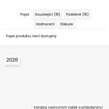
Popis
Související (16)
Podobné (16)
Hodnocení
Diskuze
Popis produktu není dostupný
Z
á
2026
p
a
t
í
Katalog cestovních tašek a příslušenství