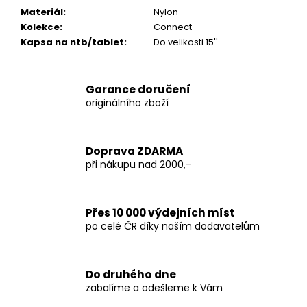
Materiál
:
Nylon
Kolekce
:
Connect
Kapsa na ntb/tablet
:
Do velikosti 15''
Garance doručení
originálního zboží
Doprava ZDARMA
při nákupu nad 2000,-
Přes 10 000 výdejních míst
po celé ČR díky naším dodavatelům
Do druhého dne
zabalíme a odešleme k Vám