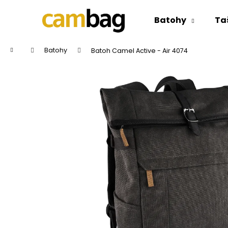
K
Přejít
na
o
Batohy
Ta
obsah
Zpět
Zpět
š
do
do
í
Domů
Batohy
Batoh Camel Active - Air 4074
k
obchodu
obchodu