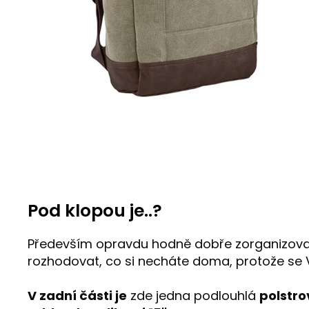
Pod klopou je..?
Především opravdu hodně dobře zorganizova
rozhodovat, co si necháte doma, protože se 
V zadní části je
zde jedna podlouhlá
polstr