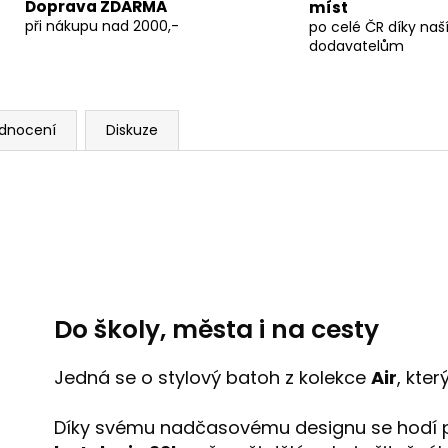
A
Doprava ZDARMA
míst
při nákupu nad 2000,-
po celé ČR díky na
dodavatelům
dnocení
Diskuze
Do školy, města i na cesty
Jedná se o stylový batoh z kolekce
Air
, kte
Díky svému nadčasovému designu se hodí pra