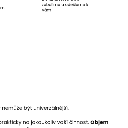
zabalíme a odešleme k
ším
Vám
rý nemůže být univerzálnější.
kticky na jakoukoliv vaší činnost.
Objem