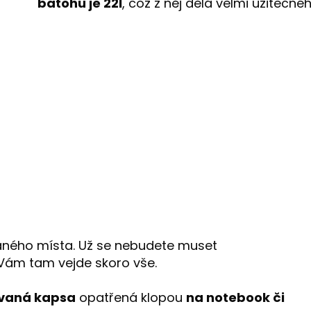
batohu je 22l
, což z něj dělá velmi užitečn
ného místa. Už se nebudete muset
Vám tam vejde skoro vše.
ovaná kapsa
opatřená klopou
na notebook či