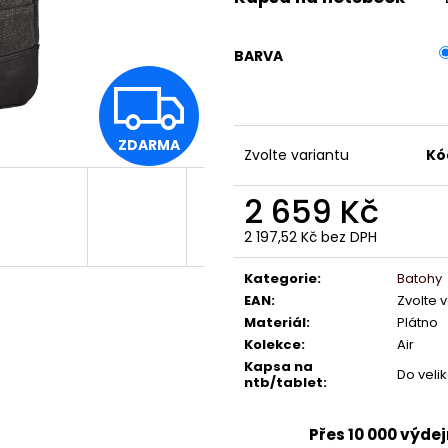
BARVA
Z
ZDARMA
D
Zvolte variantu
Kó
2 659 Kč
A
2 197,52 Kč bez DPH
Měrná
cena:
Kategorie
:
Batohy
R
EAN
:
Zvolte 
Materiál
:
Plátno
Kolekce
:
Air
M
Kapsa na
Do veliko
ntb/tablet
:
Přes 10 000 výde