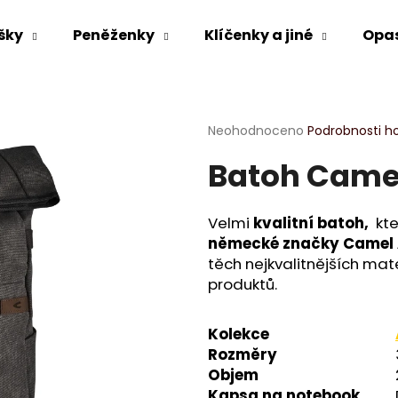
šky
Peněženky
Klíčenky a jiné
Opa
Co potřebujete najít?
Průměrné
Neohodnoceno
Podrobnosti h
hodnocení
Batoh Camel
produktu
HLEDAT
je
0,0
z
Velmi
kvalitní batoh,
kte
5
Doporučujeme
německé značky Camel 
hvězdiček.
těch nejkvalitnějších ma
produktů.
Kolekce
Rozměry
Objem
Kapsa na notebook