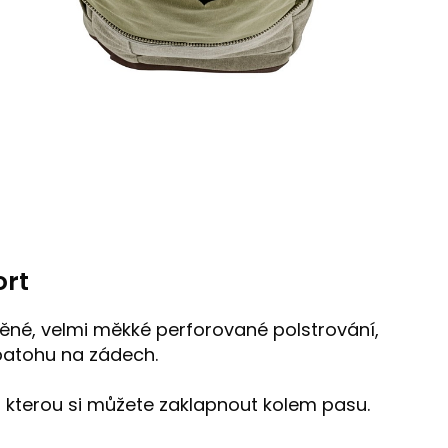
ort
těné, velmi měkké perforované polstrování,
 batohu na zádech.
, kterou si můžete zaklapnout kolem pasu.