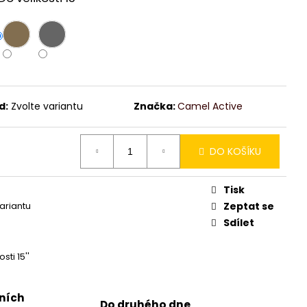
d:
Zvolte variantu
Značka:
Camel Active
DO KOŠÍKU
Tisk
variantu
Zeptat se
Sdílet
sti 15''
jních
Do druhého dne