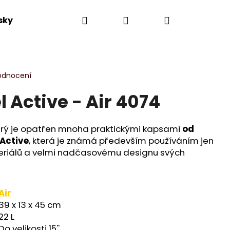
Hledat
Přihlášení
Nákupní
sky
Výprodej
Novinky
Dle kolekce
košík
odnocení
 Active - Air 4074
rý je opatřen mnoha praktickými kapsami
od
Active
, která je známá především používáním jen
teriálů a velmi nadčasovému designu svých
Air
39 x 13 x 45 cm
22 L
Do velikosti 15''