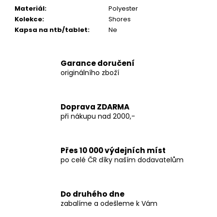
Materiál
:
Polyester
Kolekce
:
Shores
Kapsa na ntb/tablet
:
Ne
Garance doručení
originálního zboží
Doprava ZDARMA
při nákupu nad 2000,-
Přes 10 000 výdejních míst
po celé ČR díky naším dodavatelům
Do druhého dne
zabalíme a odešleme k Vám