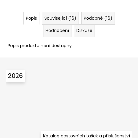
Popis
Související (16)
Podobné (16)
Hodnocení
Diskuze
Popis produktu není dostupný
Z
á
2026
p
a
t
í
Katalog cestovních tašek a příslušenství