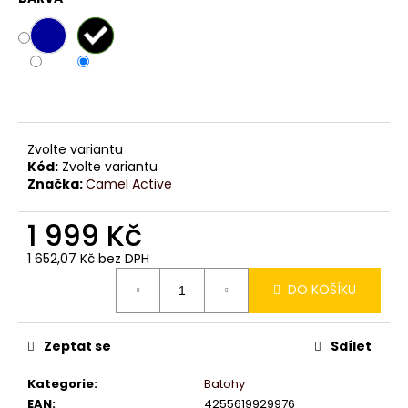
č
u
j
e
m
e
Zvolte variantu
Kód:
Zvolte variantu
Značka:
Camel Active
1 999 Kč
1 652,07 Kč bez DPH
Měrná
DO KOŠÍKU
cena:
Zeptat se
Sdílet
Kategorie
:
Batohy
EAN
:
4255619929976