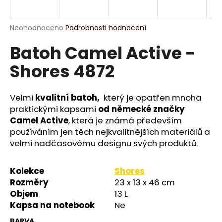
a
j
Průměrné
Neohodnoceno
Podrobnosti hodnocení
í
hodnocení
Batoh Camel Active -
produktu
t
je
?
Shores 4872
0,0
z
5
hvězdiček.
Velmi
kvalitní batoh,
který je opatřen mnoha
praktickými kapsami
od německé značky
HLEDAT
Camel Active
, která je známá především
používáním jen těch nejkvalitnějších materiálů a
velmi nadčasovému designu svých produktů.
D
o
Kolekce
Shores
p
Rozměry
23 x 13 x 46 cm
o
Objem
13 L
r
Kapsa na notebook
Ne
u
BARVA