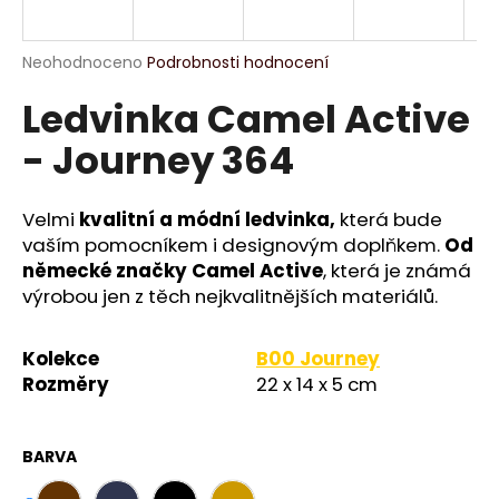
a
j
Průměrné
Neohodnoceno
Podrobnosti hodnocení
í
hodnocení
Ledvinka Camel Active
produktu
t
je
?
- Journey 364
0,0
z
5
hvězdiček.
Velmi
kvalitní a módní ledvinka,
která bude
vaším pomocníkem i designovým doplňkem.
Od
HLEDAT
německé značky Camel Active
, která je známá
výrobou jen z těch nejkvalitnějších materiálů.
D
Kolekce
B00 Journey
o
Rozměry
22 x 14 x 5 cm
p
o
r
BARVA
u