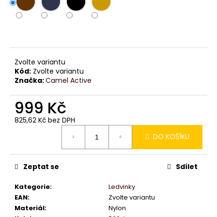
č
u
j
e
m
e
Zvolte variantu
Kód:
Zvolte variantu
Značka:
Camel Active
999 Kč
825,62 Kč bez DPH
Měrná
DO KOŠÍKU
cena:
Zeptat se
Sdílet
Kategorie
:
Ledvinky
EAN
:
Zvolte variantu
Materiál
:
Nylon