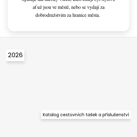
ať už jsou ve městě, nebo se vydají za
dobrodružstvím za hranice města.
Z
á
2026
p
a
t
í
Katalog cestovních tašek a příslušenství