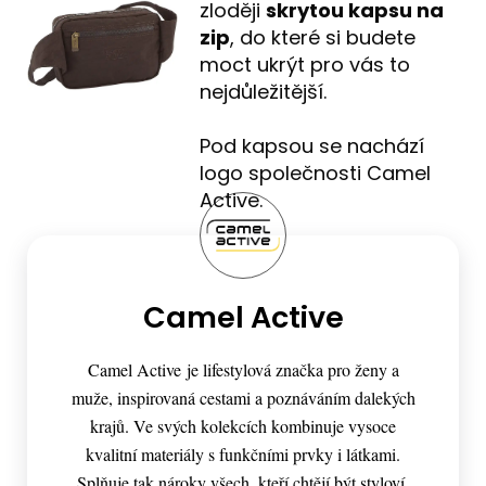
zloději
skrytou kapsu na
zip
, do které si budete
moct ukrýt pro vás to
nejdůležitější.
Pod kapsou se nachází
logo společnosti Camel
Active.
Camel Active
Camel Active je lifestylová značka pro ženy a
muže, inspirovaná cestami a poznáváním dalekých
krajů. Ve svých kolekcích kombinuje vysoce
kvalitní materiály s funkčními prvky i látkami.
Splňuje tak nároky všech, kteří chtějí být styloví,