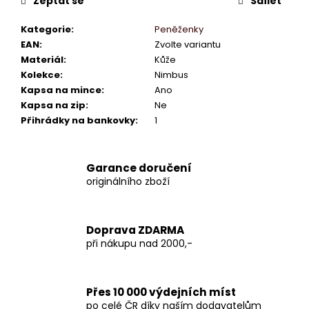
Zeptat se
Sdílet
Kategorie
:
Peněženky
EAN
:
Zvolte variantu
Materiál
:
Kůže
Kolekce
:
Nimbus
Kapsa na mince
:
Ano
Kapsa na zip
:
Ne
Přihrádky na bankovky
:
1
Garance doručení
originálního zboží
Doprava ZDARMA
při nákupu nad 2000,-
Přes 10 000 výdejních míst
po celé ČR díky naším dodavatelům