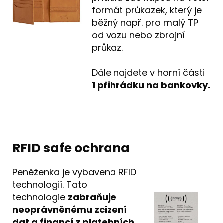
formát průkazek, který je
běžný např. pro malý TP
od vozu nebo zbrojní
průkaz.
Dále najdete v horní části
1 přihrádku na bankovky.
RFID safe ochrana
Peněženka je vybavena RFID
technologií. Tato
technologie
zabraňuje
neoprávněnému zcizení
dat a financí z platebních