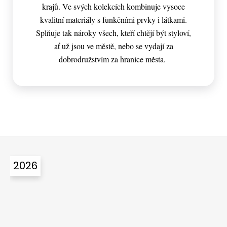
krajů. Ve svých kolekcích kombinuje vysoce
kvalitní materiály s funkčními prvky i látkami.
Splňuje tak nároky všech, kteří chtějí být styloví,
ať už jsou ve městě, nebo se vydají za
dobrodružstvím za hranice města.
Z
á
2026
p
a
t
í