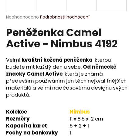
a
j
Průměrné
Neohodnoceno
Podrobnosti hodnocení
í
hodnocení
Peněženka Camel
produktu
t
je
?
Active - Nimbus 4192
0,0
z
5
hvězdiček.
Velmi
kvalitní kožená peněženka
, kterou
budete mít každý den u sebe.
Od německé
HLEDAT
značky Camel Active
, která je známá
především používáním jen těch nejkvalitnějších
materiálů a velmi nadčasovému designu svých
produktů.
D
o
p
Kolekce
Nimbus
o
Rozměry
11 x 8,5 x 2 cm
r
Kapacita karet
6 + 2 + 1
u
Fochy na bankovky
1