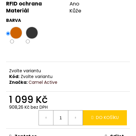
č
RFID ochrana
Ano
u
Materiál
Kůže
j
e
BARVA
m
e
Zvolte variantu
Kód:
Zvolte variantu
Značka:
Camel Active
1 099 Kč
908,26 Kč bez DPH
Měrná
DO KOŠÍKU
cena: