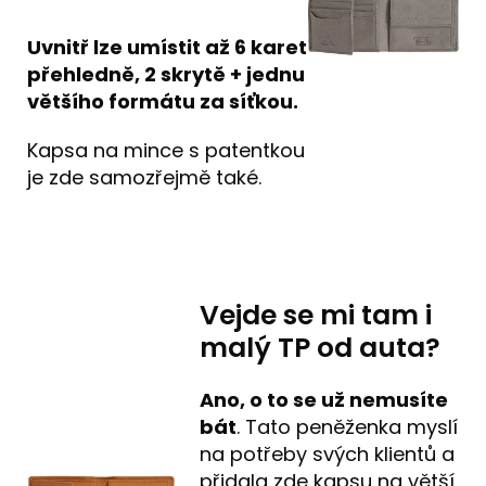
Uvnitř lze umístit až 6 karet
přehledně, 2 skrytě + jednu
většího formátu za síťkou.
Kapsa na mince s patentkou
je zde samozřejmě také.
Vejde se mi tam i
malý TP od auta?
Ano, o to se už nemusíte
bát
. Tato peněženka myslí
na potřeby svých klientů a
přidala zde kapsu na větší