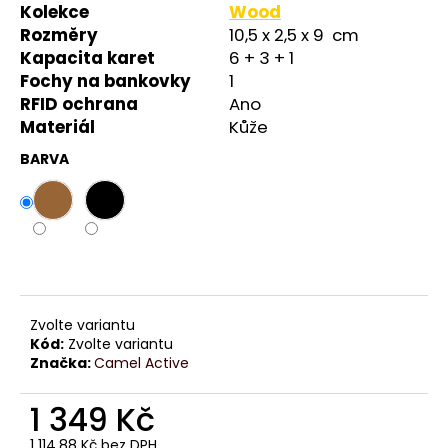
č
Kolekce
Wood
u
Rozměry
10,5 x 2,5 x 9 cm
j
Kapacita karet
6 + 3 + 1
e
Fochy na bankovky
1
m
RFID ochrana
Ano
e
Materiál
Kůže
BARVA
Zvolte variantu
Kód:
Zvolte variantu
Značka:
Camel Active
1 349 Kč
1 114,88 Kč bez DPH