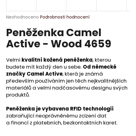
a
j
Průměrné
Neohodnoceno
Podrobnosti hodnocení
í
hodnocení
Peněženka Camel
produktu
t
je
?
Active - Wood 4659
0,0
z
5
hvězdiček.
Velmi
kvalitní kožená peněženka
, kterou
budete mít každý den u sebe.
Od německé
HLEDAT
značky Camel Active
, která je známá
především používáním jen těch nejkvalitnějších
materiálů a velmi nadčasovému designu svých
produktů.
D
o
Peněženka je vybavena RFID technologií
p
zabraňující neoprávněnému zcizení dat
o
a financí z platebních, bezkontaktních karet.
r
u