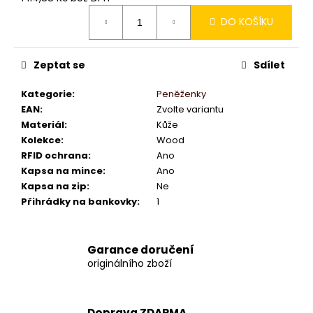
Měrná
DO KOŠÍKU
cena:
Zeptat se
Sdílet
Kategorie
:
Peněženky
EAN
:
Zvolte variantu
Materiál
:
Kůže
Kolekce
:
Wood
RFID ochrana
:
Ano
Kapsa na mince
:
Ano
Kapsa na zip
:
Ne
Přihrádky na bankovky
:
1
Garance doručení
originálního zboží
Doprava ZDARMA