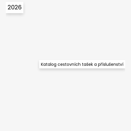
á
2026
p
a
t
í
Katalog cestovních tašek a příslušenství