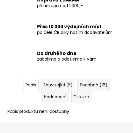
při nákupu nad 2000,-
Přes 10 000 výdejních míst
po celé ČR díky naším dodavatelům
Do druhého dne
zabalíme a odešleme k Vám
Popis
Související (5)
Podobné (16)
Hodnocení
Diskuze
Popis produktu není dostupný
Z