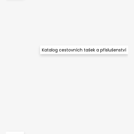
a
t
í
Katalog cestovních tašek a příslušenství