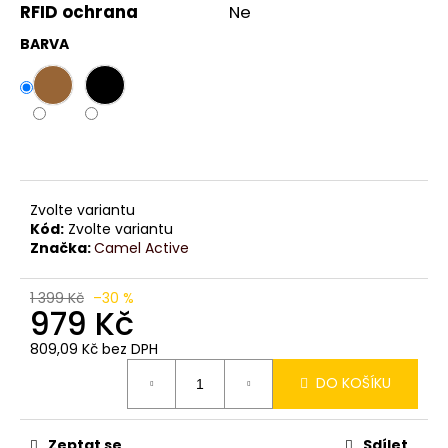
č
RFID ochrana
Ne
u
j
BARVA
e
m
e
Zvolte variantu
Kód:
Zvolte variantu
Značka:
Camel Active
1 399 Kč
–30 %
979 Kč
809,09 Kč bez DPH
Měrná
DO KOŠÍKU
cena:
Zeptat se
Sdílet