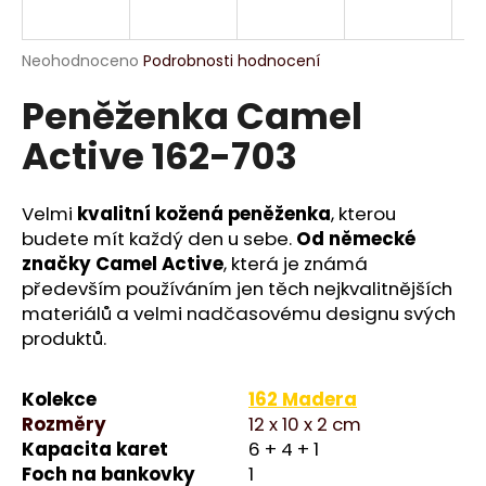
a
j
Průměrné
Neohodnoceno
Podrobnosti hodnocení
í
hodnocení
Peněženka Camel
produktu
t
je
?
Active 162-703
0,0
z
5
hvězdiček.
Velmi
kvalitní kožená peněženka
, kterou
budete mít každý den u sebe.
Od německé
HLEDAT
značky Camel Active
, která je známá
především používáním jen těch nejkvalitnějších
materiálů a velmi nadčasovému designu svých
produktů.
D
o
p
Kolekce
162 Madera
o
Rozměry
12 x 10 x 2 cm
r
Kapacita karet
6 + 4 + 1
u
Foch na bankovky
1