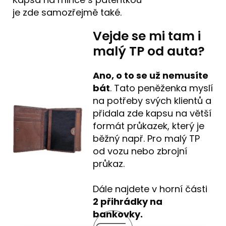
je zde samozřejmě také.
Vejde se mi tam i
malý TP od auta?
Ano, o to se už nemusíte
bát
. Tato peněženka myslí
na potřeby svých klientů a
přidala zde kapsu na větší
formát průkazek, který je
běžný např. Pro malý TP
od vozu nebo zbrojní
průkaz.
Dále najdete v horní části
2
přihrádky na
bankovky.