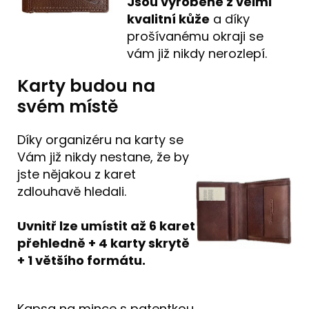
Jsou vyrobené z velmi
kvalitní kůže
a díky
prošívanému okraji se
vám již nikdy nerozlepí.
Karty budou na
svém místě
Díky organizéru na karty se
Vám již nikdy nestane, že by
jste nějakou z karet
zdlouhavě hledali.
Uvnitř lze umístit až 6 karet
přehledně + 4 karty skrytě
+ 1 většího formátu.
Kapsa na mince s patentkou