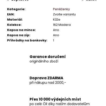
Kategorie
:
Peněženky
EAN
:
Zvolte variantu
Materiál
:
Kůže
Kolekce
:
162 Madera
Kapsa na mince
:
Ano
Kapsa na zip
:
Ano
Přihrádky na bankovky
:
1
Garance doručení
originálního zboží
Doprava ZDARMA
při nákupu nad 2000,-
Přes 10 000 výdejních míst
po celé ČR díky naším dodavatelům