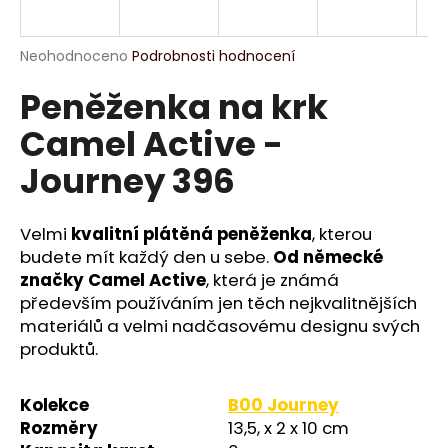
a
j
Průměrné
Neohodnoceno
Podrobnosti hodnocení
í
hodnocení
Peněženka na krk
produktu
t
je
?
Camel Active -
0,0
z
Journey 396
5
hvězdiček.
Velmi
kvalitní plátěná peněženka
, kterou
HLEDAT
budete mít každý den u sebe.
Od německé
značky Camel Active
, která je známá
především používáním jen těch nejkvalitnějších
D
materiálů a velmi nadčasovému designu svých
o
produktů.
p
o
Kolekce
B00 Journey
r
u
Rozměry
13,5, x 2 x 10 cm