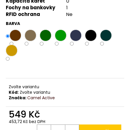
č
Kapacita karet
0
u
Fochy na bankovky
1
j
RFID ochrana
Ne
e
BARVA
m
e
Zvolte variantu
Kód:
Zvolte variantu
Značka:
Camel Active
549 Kč
453,72 Kč bez DPH
Měrná