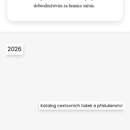
dobrodružstvím za hranice města.
Z
á
2026
p
a
t
í
Katalog cestovních tašek a příslušenství