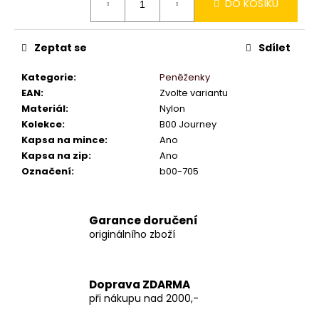
DO KOŠÍKU
cena:
Zeptat se
Sdílet
Kategorie
:
Peněženky
EAN
:
Zvolte variantu
Materiál
:
Nylon
Kolekce
:
B00 Journey
Kapsa na mince
:
Ano
Kapsa na zip
:
Ano
Označení
:
b00-705
Garance doručení
originálního zboží
Doprava ZDARMA
při nákupu nad 2000,-