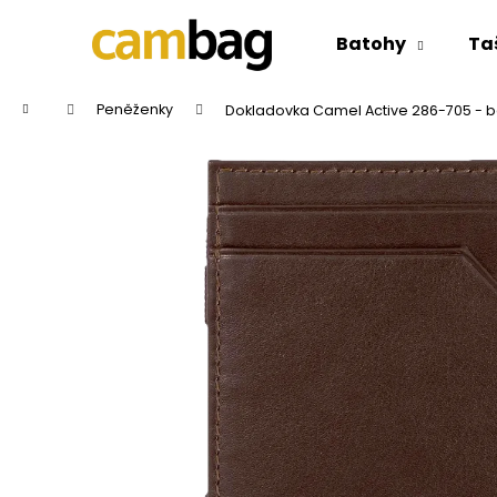
K
Přejít
na
o
Batohy
Ta
obsah
Zpět
Zpět
š
do
do
í
Domů
Peněženky
Dokladovka Camel Active 286-705 - b
k
obchodu
obchodu