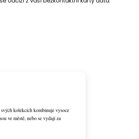
 odcizí z vaší bezkontaktní karty data.
e svých kolekcích kombinuje vysoce
 jsou ve městě, nebo se vydají za