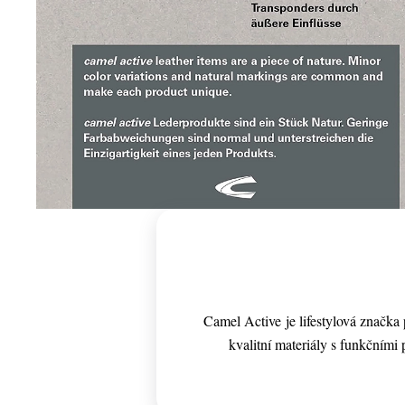
Camel Active je lifestylová značk
kvalitní materiály s funkčními p