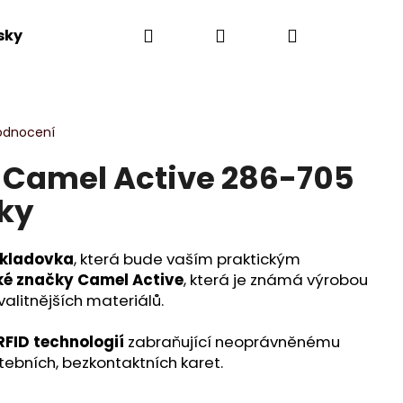
Hledat
Přihlášení
Nákupní
sky
Výprodej
Novinky
Dle kolekce
košík
odnocení
 Camel Active 286-705
čky
okladovka
, která bude vaším praktickým
é značky Camel Active
, která je známá výrobou
valitnějších materiálů.
RFID technologií
zabraňující neoprávněnému
atebních, bezkontaktních karet.