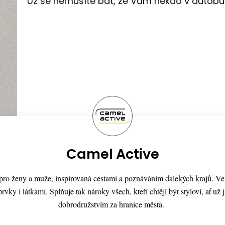
Už se nemusíte bát, že Vám někdo v autobuse
Camel Active
a pro ženy a muže, inspirovaná cestami a poznáváním dalekých krajů. V
rvky i látkami. Splňuje tak nároky všech, kteří chtějí být styloví, ať už
dobrodružstvím za hranice města.