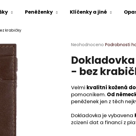
šky
Peněženky
Klíčenky a jiné
Opa
ez krabičky
Co potřebujete najít?
Průměrné
Neohodnoceno
Podrobnosti h
hodnocení
Dokladovka
produktu
HLEDAT
je
- bez krabi
0,0
z
5
Doporučujeme
hvězdiček.
Velmi
kvalitní kožená d
pomocníkem.
Od německ
peněženek jen z těch nejk
Dokladovka je vybavena
zcizení dat a financí z pl