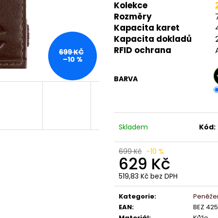
Kolekce
Rozměry
Kapacita karet
Kapacita dokladů
RFID ochrana
699 KČ
–10 %
BARVA
Skladem
Kód:
699 Kč
–10 %
629 Kč
519,83 Kč bez DPH
Měrná
cena:
Kategorie
:
Peněže
EAN
:
BEZ 42
Materiál
:
Kůže