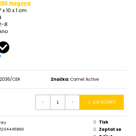
286 Nagoya
7 x 10 x 1 cm
4
2-8
Ano
2036/CER
Značka:
Camel Active
DO KOŠÍKU
Tisk
nky
51234445860
Zeptat se