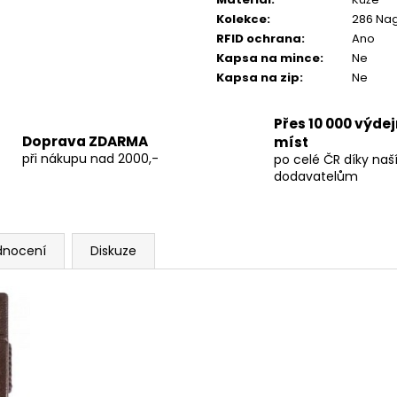
Kolekce
:
286 Na
RFID ochrana
:
Ano
Kapsa na mince
:
Ne
Kapsa na zip
:
Ne
Přes 10 000 výde
Doprava ZDARMA
míst
při nákupu nad 2000,-
po celé ČR díky na
dodavatelům
dnocení
Diskuze