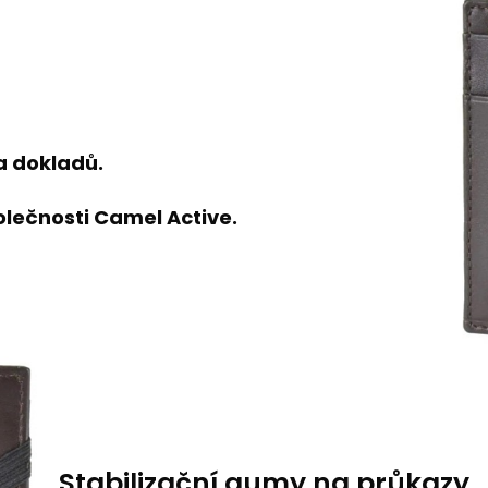
a dokladů.
olečnosti
Camel Active.
Stabilizační gumy na průkazy