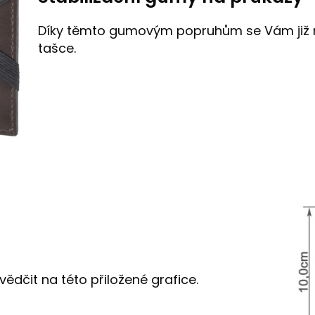
Díky těmto gumovým popruhům se Vám již n
tašce.
ědčit na této přiložené grafice.