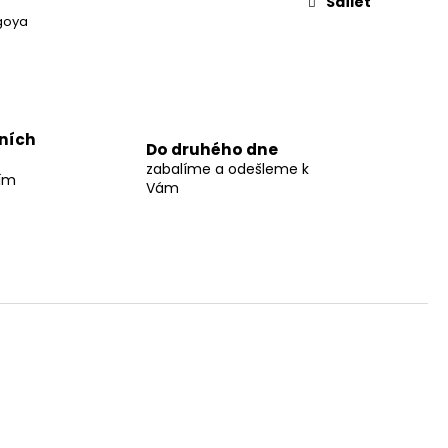
Sdílet
goya
jních
Do druhého dne
zabalíme a odešleme k
ším
Vám