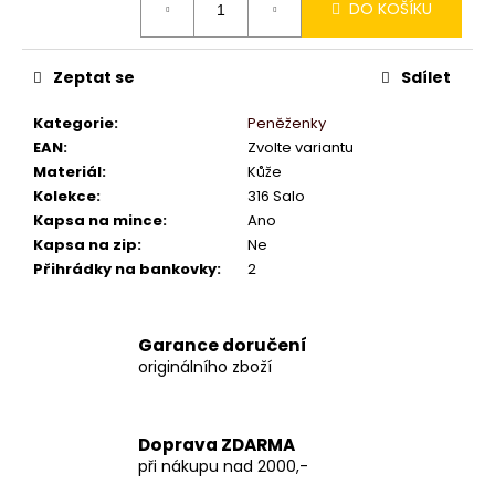
DO KOŠÍKU
cena:
Zeptat se
Sdílet
Kategorie
:
Peněženky
EAN
:
Zvolte variantu
Materiál
:
Kůže
Kolekce
:
316 Salo
Kapsa na mince
:
Ano
Kapsa na zip
:
Ne
Přihrádky na bankovky
:
2
Garance doručení
originálního zboží
Doprava ZDARMA
při nákupu nad 2000,-