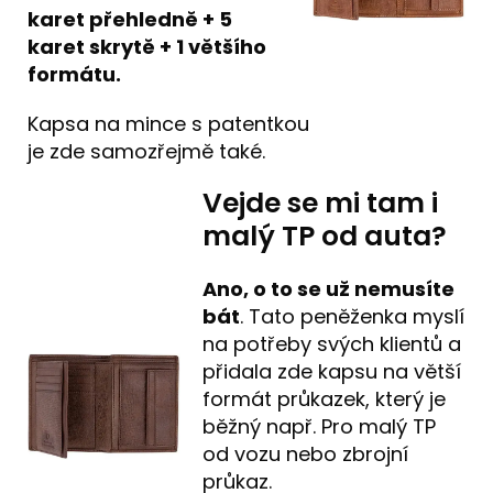
karet přehledně + 5
karet skrytě + 1 většího
formátu.
Kapsa na mince s patentkou
je zde samozřejmě také.
Vejde se mi tam i
malý TP od auta?
Ano, o to se už nemusíte
bát
. Tato peněženka myslí
na potřeby svých klientů a
přidala zde kapsu na větší
formát průkazek, který je
běžný např. Pro malý TP
od vozu nebo zbrojní
průkaz.