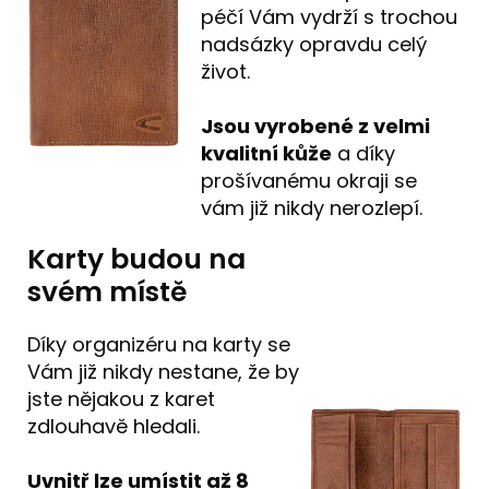
péčí Vám vydrží s trochou
nadsázky opravdu celý
život.
Jsou vyrobené z velmi
kvalitní kůže
a díky
prošívanému okraji se
vám již nikdy nerozlepí.
Karty budou na
svém místě
Díky organizéru na karty se
Vám již nikdy nestane, že by
jste nějakou z karet
zdlouhavě hledali.
Uvnitř lze umístit až 8