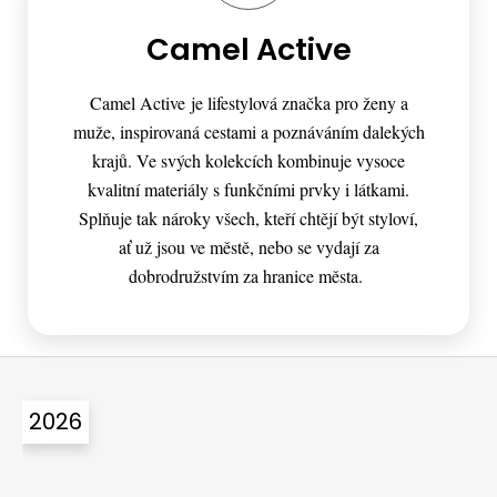
Camel Active
Camel Active je lifestylová značka pro ženy a
muže, inspirovaná cestami a poznáváním dalekých
krajů. Ve svých kolekcích kombinuje vysoce
kvalitní materiály s funkčními prvky i látkami.
Splňuje tak nároky všech, kteří chtějí být styloví,
ať už jsou ve městě, nebo se vydají za
dobrodružstvím za hranice města.
Z
á
2026
p
a
t