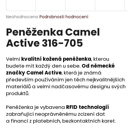
a
j
Průměrné
Neohodnoceno
Podrobnosti hodnocení
í
hodnocení
Peněženka Camel
produktu
t
je
?
Active 316-705
0,0
z
5
hvězdiček.
Velmi
kvalitní kožená peněženka
, kterou
budete mít každý den u sebe.
Od německé
HLEDAT
značky Camel Active
, která je známá
především používáním jen těch nejkvalitnějších
materiálů a velmi nadčasovému designu svých
produktů.
D
o
Peněženka je vybavena
RFID technologií
p
zabraňující neoprávněnému zcizení dat
o
a financí z platebních, bezkontaktních karet.
r
u