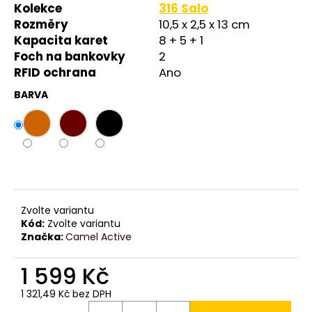
č
Kolekce
316 Salo
u
Rozměry
10,5 x 2,5 x 13 cm
j
Kapacita karet
8 + 5 + 1
e
Foch na bankovky
2
m
RFID ochrana
Ano
e
BARVA
Zvolte variantu
Kód:
Zvolte variantu
Značka:
Camel Active
1 599 Kč
1 321,49 Kč bez DPH
Měrná