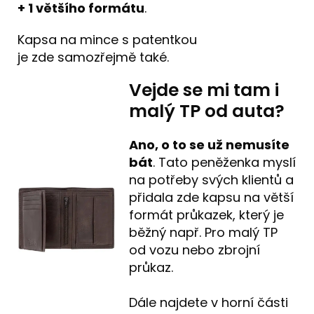
+ 1 většího formátu
.
Kapsa na mince s patentkou
je zde samozřejmě také.
Vejde se mi tam i
malý TP od auta?
Ano, o to se už nemusíte
bát
. Tato peněženka myslí
na potřeby svých klientů a
přidala zde kapsu na větší
formát průkazek, který je
běžný např. Pro malý TP
od vozu nebo zbrojní
průkaz.
Dále najdete v horní části