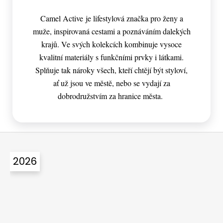
Camel Active je lifestylová značka pro ženy a
muže, inspirovaná cestami a poznáváním dalekých
krajů. Ve svých kolekcích kombinuje vysoce
kvalitní materiály s funkčními prvky i látkami.
Splňuje tak nároky všech, kteří chtějí být styloví,
ať už jsou ve městě, nebo se vydají za
dobrodružstvím za hranice města.
Z
á
2026
p
a
t
í