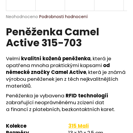
a
j
Průměrné
Neohodnoceno
Podrobnosti hodnocení
í
hodnocení
Peněženka Camel
produktu
t
je
?
Active 315-703
0,0
z
5
hvězdiček.
Velmi
kvalitní kožená peněženka
, která je
opatřena mnoha praktickými kapsami
od
HLEDAT
německé značky Camel Active
, která je známá
výrobou peněženek jen z těch nejkvalitnějších
materiálů.
D
Peněženka je vybavena
RFID technologií
o
zabraňující neoprávněnému zcizení dat
p
a financí z platebních, bezkontaktních karet.
o
r
Kolekce
315 Mali
u
Rozměry
13 x 10 x 2,5 cm