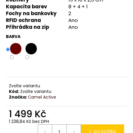
č
Kapacita barev
8 + 4 + 1
u
Fochy na bankovky
2
j
e
RFID ochrana
Ano
m
Přihrádka na zip
Ano
e
BARVA
Zvolte variantu
Kód:
Zvolte variantu
Značka:
Camel Active
1 499 Kč
1 238,84 Kč bez DPH
Měrná
DO KOŠÍKU
cena: