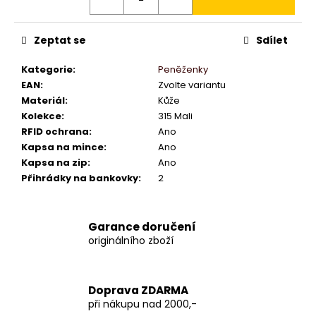
Zeptat se
Sdílet
Kategorie
:
Peněženky
EAN
:
Zvolte variantu
Materiál
:
Kůže
Kolekce
:
315 Mali
RFID ochrana
:
Ano
Kapsa na mince
:
Ano
Kapsa na zip
:
Ano
Přihrádky na bankovky
:
2
Garance doručení
originálního zboží
Doprava ZDARMA
při nákupu nad 2000,-