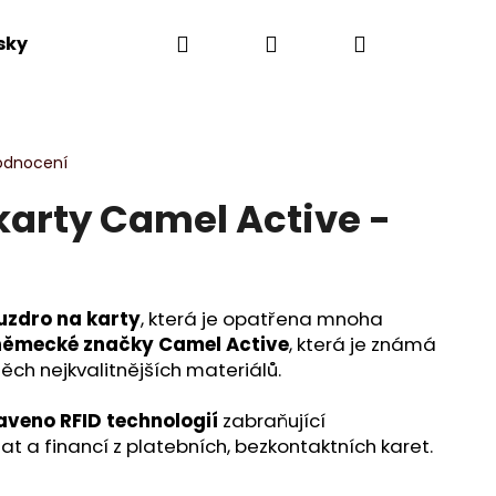
Hledat
Přihlášení
Nákupní
sky
Výprodej
Novinky
Dle kolekce
košík
odnocení
karty Camel Active -
ouzdro na karty
, která je opatřena mnoha
německé značky Camel Active
, která je známá
ěch nejkvalitnějších materiálů.
aveno RFID technologií
zabraňující
 a financí z platebních, bezkontaktních karet.