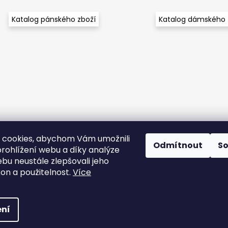
Katalog pánského zboží
Katalog dámského 
 cookies, abychom Vám umožnili
Odmítnout
S
rohlížení webu a díky analýze
bu neustále zlepšovali jeho
kon a použitelnost.
Více
ena.
Upravit nastavení cookies
ní