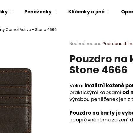
šky
Peněženky
Klíčenky a jiné
Opa
rty Camel Active - Stone 4666
Co potřebujete najít?
Průměrné
Neohodnoceno
Podrobnosti h
hodnocení
Pouzdro na 
produktu
HLEDAT
je
Stone 4666
0,0
z
5
Doporučujeme
hvězdiček.
Velmi
kvalitní kožené p
praktickými kapsami
od 
výrobou peněženek jen z t
Pouzdro na karty je vyb
neoprávněnému zcizení dat