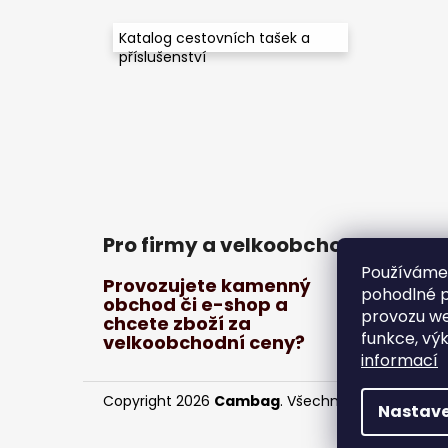
í
Katalog cestovních tašek a
příslušenství
Pro firmy a velkoobchod
Používáme
Provozujete kamenný
pohodlné p
obchod či e-shop a
provozu we
chcete zboží za
funkce, vý
velkoobchodní ceny?
informací
Copyright 2026
Cambag
. Všechna práva vyhraz
Nastave