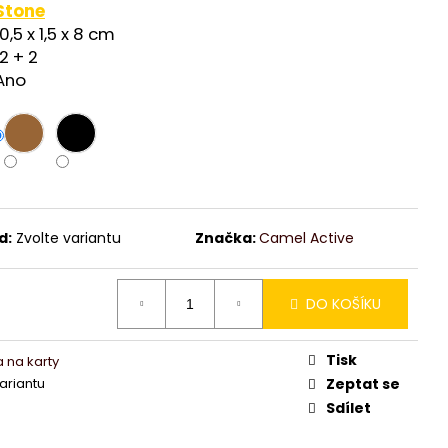
Stone
10,5 x 1,5 x 8 cm
12 + 2
Ano
d:
Zvolte variantu
Značka:
Camel Active
DO KOŠÍKU
Tisk
 na karty
variantu
Zeptat se
Sdílet