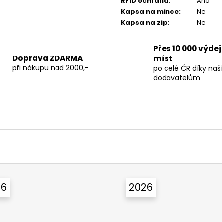
RFID ochrana
:
Ano
Kapsa na mince
:
Ne
Kapsa na zip
:
Ne
Přes 10 000 výde
Doprava ZDARMA
míst
při nákupu nad 2000,-
po celé ČR díky na
dodavatelům
26
2026