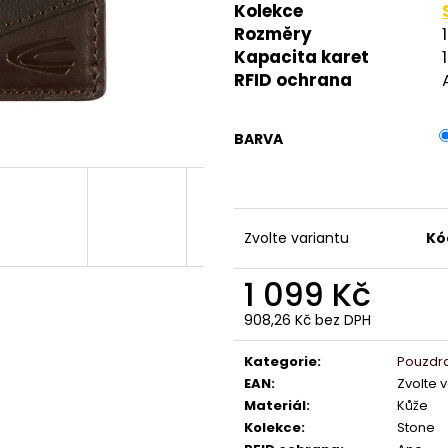
Kolekce
Rozměry
Kapacita karet
RFID ochrana
BARVA
Zvolte variantu
Kó
1 099 Kč
908,26 Kč bez DPH
Měrná
cena:
Kategorie
:
Pouzdra
EAN
:
Zvolte 
Materiál
:
Kůže
Kolekce
:
Stone