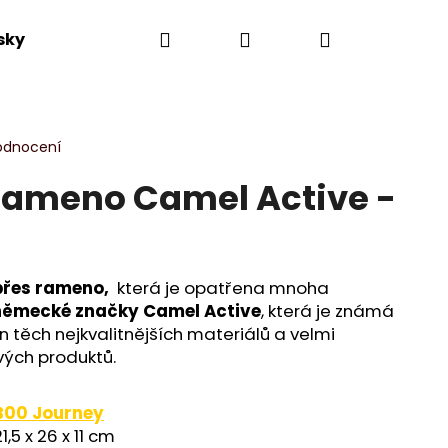
Hledat
Přihlášení
Nákupní
sky
Výprodej
Novinky
Dle kolekce
košík
odnocení
rameno Camel Active -
 přes rameno,
která je opatřena mnoha
německé značky Camel Active
, která je známá
 těch nejkvalitnějších materiálů a velmi
ých produktů.
B00 Journey
21,5 x 26 x 11 cm