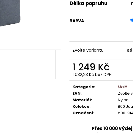
Délka popruhu
BARVA
Zvolte variantu
Kó
1 249 Kč
1 032,23 Kč bez DPH
Měrná
cena:
Kategorie
:
Malé
EAN
:
Zvolte 
Materiál
:
Nylon
Kolekce
:
B00 Jou
Označení
:
b00-91
Přes 10 000 výde