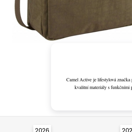
Camel Active je lifestylová značk
kvalitní materiály s funkčními p
Z
á
2026
20