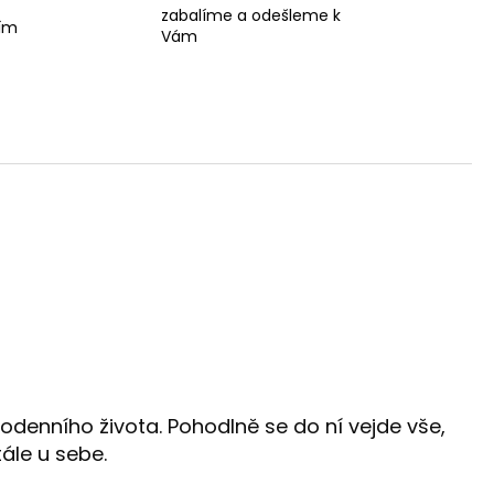
zabalíme a odešleme k
ším
Vám
denního života. Pohodlně se do ní vejde vše,
ále u sebe.