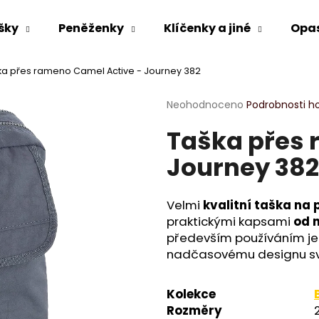
šky
Peněženky
Klíčenky a jiné
Opa
ka přes rameno Camel Active - Journey 382
Co potřebujete najít?
Průměrné
Neohodnoceno
Podrobnosti h
hodnocení
Taška přes 
produktu
HLEDAT
je
Journey 382
0,0
z
5
Doporučujeme
hvězdiček.
Velmi
kvalitní taška na
praktickými kapsami
od 
především používáním jen
nadčasovému designu sv
Kolekce
Rozměry