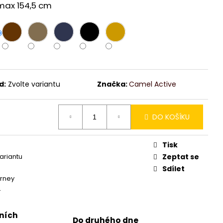
max 154,5 cm
d:
Zvolte variantu
Značka:
Camel Active
DO KOŠÍKU
Tisk
variantu
Zeptat se
Sdílet
rney
4
jních
Do druhého dne