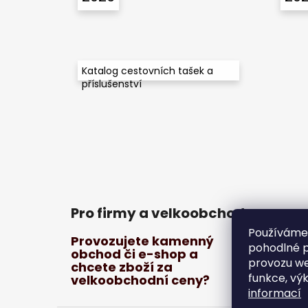
p
a
t
í
Katalog cestovních tašek a
příslušenství
Pro firmy a velkoobchod
Používáme
Provozujete kamenný
pohodlné p
obchod či e-shop a
provozu we
chcete zboží za
funkce, vý
velkoobchodní ceny?
informací