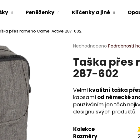
šky
Peněženky
Klíčenky a jiné
Opa
aška přes rameno Camel Active 287-602
Co potřebujete najít?
Průměrné
Neohodnoceno
Podrobnosti h
hodnocení
Taška přes 
produktu
HLEDAT
je
287-602
0,0
z
5
Doporučujeme
hvězdiček.
Velmi
kvalitní taška př
kapsami
od německé zn
používáním jen těch nejk
designu svých produktů.
Kolekce
Rozměry