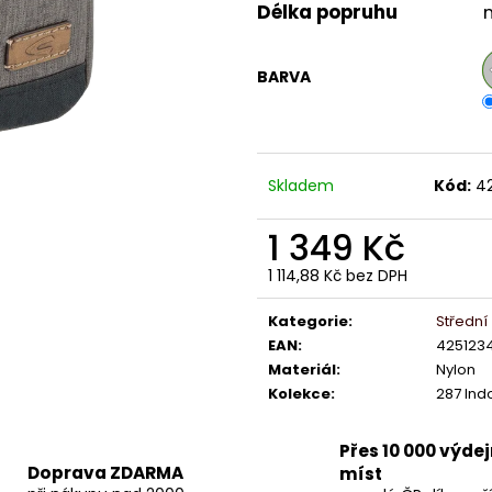
Délka popruhu
BARVA
Skladem
Kód:
4
1 349 Kč
1 114,88 Kč bez DPH
Měrná
cena:
Kategorie
:
Střední
EAN
:
425123
Materiál
:
Nylon
Kolekce
:
287 Ind
Přes 10 000 výde
Doprava ZDARMA
míst