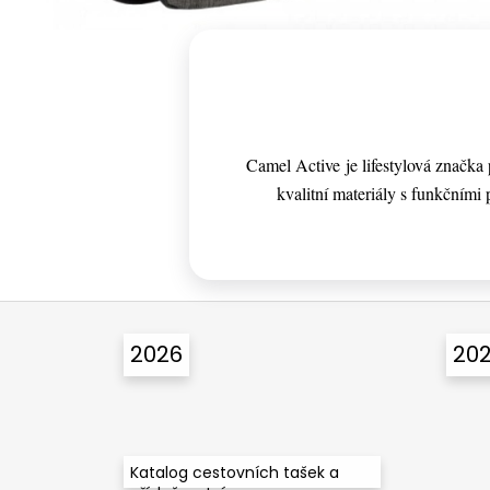
Camel Active je lifestylová značk
kvalitní materiály s funkčními p
Z
á
2026
20
p
a
t
í
Katalog cestovních tašek a