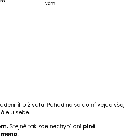
ším
Vám
denního života. Pohodlně se do ní vejde vše,
ále u sebe.
em.
Stejně tak zde nechybí ani
plně
rameno.