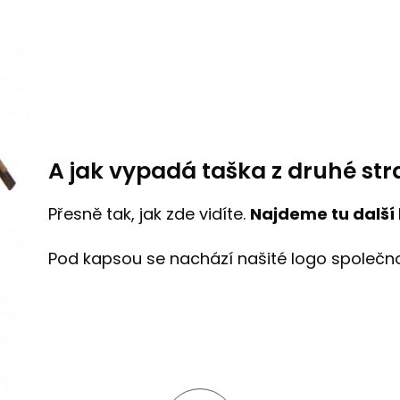
A jak vypadá taška z druhé st
Přesně tak, jak zde vidíte.
Najdeme tu
další
Pod kapsou se nachází našité logo společn