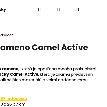
Hledat
Přihlášení
Nákupní
sky
Výprodej
Novinky
Dle kolekce
košík
odnocení
rameno Camel Active
es rameno,
která je opatřena mnoha praktickými
ačky Camel Active
, která je známá především
valitnějších materiálů a velmi nadčasovému
287 Indonesia
20 x 26 x 7 cm