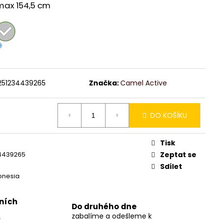
max 154,5 cm
251234439265
Značka:
Camel Active
DO KOŠÍKU
Tisk
4439265
Zeptat se
Sdílet
onesia
jních
Do druhého dne
zabalíme a odešleme k