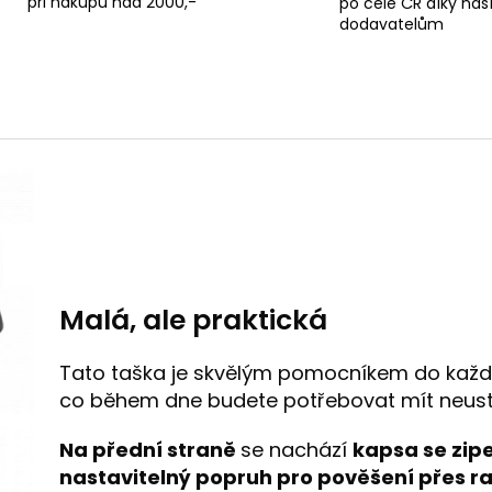
při nákupu nad 2000,-
po celé ČR díky na
dodavatelům
Malá, ale praktická
Tato taška je skvělým pomocníkem do každo
co během dne budete potřebovat mít neust
Na přední straně
se nachází
kapsa se zip
nastavitelný popruh pro pověšení přes 