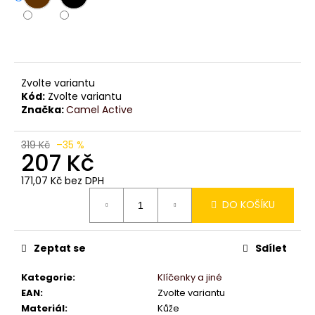
č
u
j
e
m
e
Zvolte variantu
Kód:
Zvolte variantu
Značka:
Camel Active
319 Kč
–35 %
207 Kč
171,07 Kč bez DPH
Měrná
DO KOŠÍKU
cena:
Zeptat se
Sdílet
Kategorie
:
Klíčenky a jiné
EAN
:
Zvolte variantu
Materiál
:
Kůže