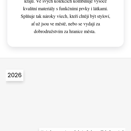
krajů. Ve svých kolekcích kombinuje vysoce
kvalitní materiály s funkčními prvky i látkami.
Splňuje tak nároky všech, kteří chtějí být styloví,
ať už jsou ve městě, nebo se vydají za
dobrodružstvím za hranice města.
Z
á
2026
p
a
t
í