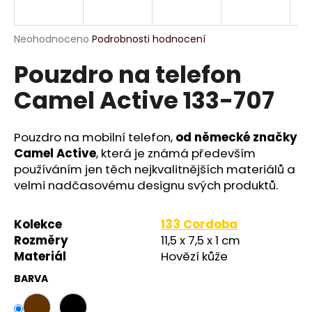
a
j
Průměrné
Neohodnoceno
Podrobnosti hodnocení
í
hodnocení
Pouzdro na telefon
produktu
t
je
?
Camel Active 133-707
0,0
z
5
hvězdiček.
Pouzdro na mobilní telefon,
od německé značky
Camel Active
, která je známá především
HLEDAT
používáním jen těch nejkvalitnějších materiálů a
velmi nadčasovému designu svých produktů.
D
Kolekce
133 Cordoba
o
Rozměry
11,5 x 7,5 x 1 cm
p
Materiál
Hovězí kůže
o
BARVA
r
u