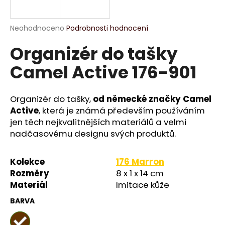
a
j
Průměrné
Neohodnoceno
Podrobnosti hodnocení
í
hodnocení
Organizér do tašky
produktu
t
je
?
Camel Active 176-901
0,0
z
5
hvězdiček.
Organizér do tašky,
od německé značky Camel
Active
, která je známá především používáním
HLEDAT
jen těch nejkvalitnějších materiálů a velmi
nadčasovému designu svých produktů.
D
Kolekce
176 Marron
o
Rozměry
8 x 1 x 14 cm
p
Materiál
Imitace kůže
o
BARVA
r
u