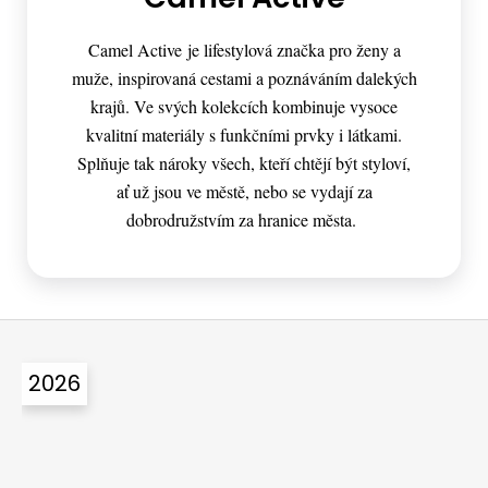
Camel Active je lifestylová značka pro ženy a
muže, inspirovaná cestami a poznáváním dalekých
krajů. Ve svých kolekcích kombinuje vysoce
kvalitní materiály s funkčními prvky i látkami.
Splňuje tak nároky všech, kteří chtějí být styloví,
ať už jsou ve městě, nebo se vydají za
dobrodružstvím za hranice města.
Z
á
2026
p
a
t
í