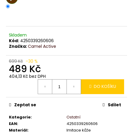
č
u
j
e
m
e
Skladem
Kód:
4250339260606
Značka:
Camel Active
699 Kč
–30 %
489 Kč
404,13 Kč bez DPH
Měrná
DO KOŠÍKU
cena:
Zeptat se
Sdílet
Kategorie
:
Ostatní
EAN
:
4250339260606
Materiál
:
Imitace kůže