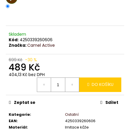
č
u
j
e
m
e
Skladem
Kód:
4250339260606
Značka:
Camel Active
699 Kč
–30 %
489 Kč
404,13 Kč bez DPH
Měrná
DO KOŠÍKU
cena:
Zeptat se
Sdílet
Kategorie
:
Ostatní
EAN
:
4250339260606
Materiál
:
Imitace kůže