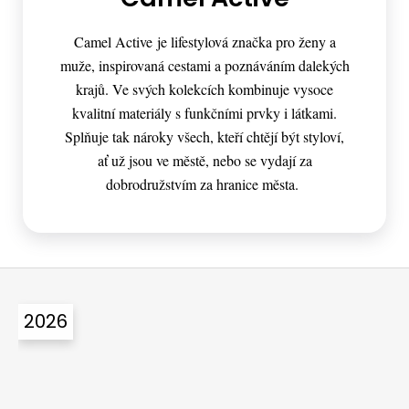
Camel Active je lifestylová značka pro ženy a
muže, inspirovaná cestami a poznáváním dalekých
krajů. Ve svých kolekcích kombinuje vysoce
kvalitní materiály s funkčními prvky i látkami.
Splňuje tak nároky všech, kteří chtějí být styloví,
ať už jsou ve městě, nebo se vydají za
dobrodružstvím za hranice města.
Z
á
2026
p
a
t
í