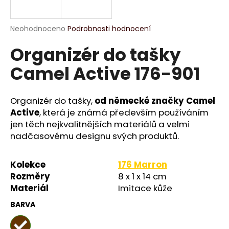
a
j
Průměrné
Neohodnoceno
Podrobnosti hodnocení
í
hodnocení
Organizér do tašky
produktu
t
je
?
Camel Active 176-901
0,0
z
5
hvězdiček.
Organizér do tašky,
od německé značky Camel
Active
, která je známá především používáním
HLEDAT
jen těch nejkvalitnějších materiálů a velmi
nadčasovému designu svých produktů.
D
Kolekce
176 Marron
o
Rozměry
8 x 1 x 14 cm
p
Materiál
Imitace kůže
o
BARVA
r
u