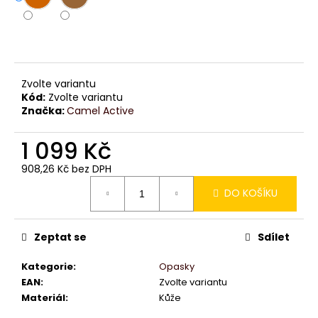
č
u
j
e
m
e
Zvolte variantu
Kód:
Zvolte variantu
Značka:
Camel Active
1 099 Kč
908,26 Kč bez DPH
Měrná
DO KOŠÍKU
cena:
Zeptat se
Sdílet
Kategorie
:
Opasky
EAN
:
Zvolte variantu
Materiál
:
Kůže