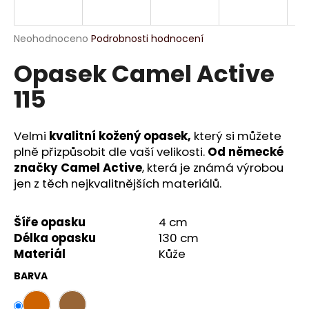
a
j
Průměrné
Neohodnoceno
Podrobnosti hodnocení
í
hodnocení
Opasek Camel Active
produktu
t
je
?
115
0,0
z
5
hvězdiček.
Velmi
kvalitní kožený opasek,
který si můžete
plně přizpůsobit dle vaší velikosti.
Od německé
HLEDAT
značky Camel Active
, která je známá výrobou
jen z těch nejkvalitnějších materiálů.
D
Šíře opasku
4 cm
o
Délka opasku
130 cm
p
Materiál
Kůže
o
BARVA
r
u