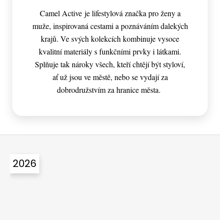
Camel Active je lifestylová značka pro ženy a
muže, inspirovaná cestami a poznáváním dalekých
krajů. Ve svých kolekcích kombinuje vysoce
kvalitní materiály s funkčními prvky i látkami.
Splňuje tak nároky všech, kteří chtějí být styloví,
ať už jsou ve městě, nebo se vydají za
dobrodružstvím za hranice města.
Z
á
2026
p
a
t
í